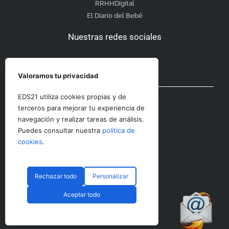
RRHHDigital
El Diario del Bebé
Nuestras redes sociales
Valoramos tu privacidad
Otras secciones
EDS21 utiliza cookies propias y de
terceros para mejorar tu experiencia de
navegación y realizar tareas de análisis.
Contacto
Puedes consultar nuestra
política de
Aviso Legal
cookies
.
Rechazar todo
Personalizar
© CopyRight 2023 RRHHDigital
Aceptar todo