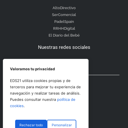
AltoDirectivo
SerComercial
PadelSpain
RRHHDigital
El Diario del Bebé
Nuestras redes sociales
Valoramos tu privacidad
Otras secciones
EDS21 utiliza cookies propias y de
terceros para mejorar tu experiencia de
navegación y realizar tareas de análisis.
Contacto
Puedes consultar nuestra
política de
Aviso Legal
cookies
.
Rechazar todo
Personalizar