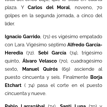
plaza. Y
Carlos del Moral
, noveno, 70
golpes en la segunda jornada, a cinco del
líder.
Ignacio Garrido
, (71) es vigésimo empatado
con Lara. Vigésimo séptimo
Alfredo García-
Heredia
(72).
Sebi García
(74), trigésimo
quinto,
Álvaro Velasco
(70), cuadragésimo
sexto,
Manuel Quirós
(69) asciende al
puesto cincuenta y seis. Finalmente
Borja
Etchart
( 74) pasa el corte en el puesto
cincuenta y nueve.
Pablo Larrazábal
(74),
Santi Luna
(79) y