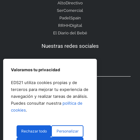
AltoDirectivo
SerComercial
PadelSpain
RRHHDigital
El Diario del Bebé
Nuestras redes sociales
Valoramos tu privacidad
Otras secciones
EDS21 utiliza cookies propias y de
terceros para mejorar tu experiencia de
navegación y realizar tareas de análisis.
Contacto
Puedes consultar nuestra
política de
Aviso Legal
cookies
.
Rechazar todo
Personalizar
© CopyRight 2023 RRHHDigital