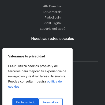
AltoDirectivo
SerComercial
PadelSpain
RRHHDigital
El Diario del Bebé
Nuestras redes sociales
Valoramos tu privacidad
Otras secciones
EDS21 utiliza cookies propias y de
terceros para mejorar tu experiencia de
navegación y realizar tareas de análisis.
Contacto
Puedes consultar nuestra
política de
Aviso Legal
cookies
.
Rechazar todo
Personalizar