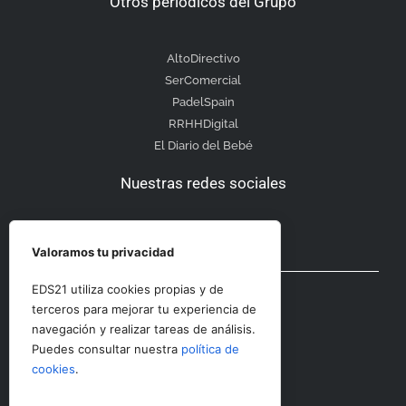
Otros periódicos del Grupo
AltoDirectivo
SerComercial
PadelSpain
RRHHDigital
El Diario del Bebé
Nuestras redes sociales
Valoramos tu privacidad
Otras secciones
EDS21 utiliza cookies propias y de
terceros para mejorar tu experiencia de
navegación y realizar tareas de análisis.
Contacto
Puedes consultar nuestra
política de
Aviso Legal
cookies
.