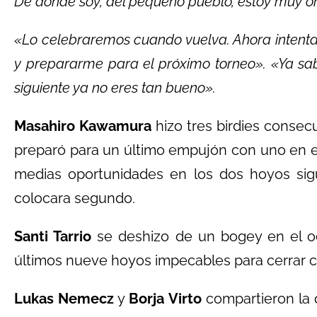
De donde soy, del pequeño pueblo, estoy muy o
«Lo celebraremos cuando vuelva. Ahora intentaré
y prepararme para el próximo torneo». «Ya sab
siguiente ya no eres tan bueno».
Masahiro Kawamura
hizo tres birdies consec
preparó para un último empujón con uno en el
medias oportunidades en los dos hoyos sigu
colocara segundo.
Santi Tarrio
se deshizo de un bogey en el o
últimos nueve hoyos impecables para cerrar 
Lukas Nemecz
y
Borja Virto
compartieron la q