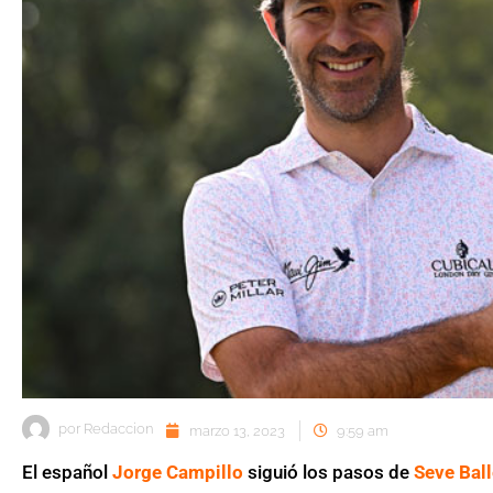
por
Redaccion
marzo 13, 2023
9:59 am
El español
Jorge Campillo
siguió los pasos de
Seve Bal