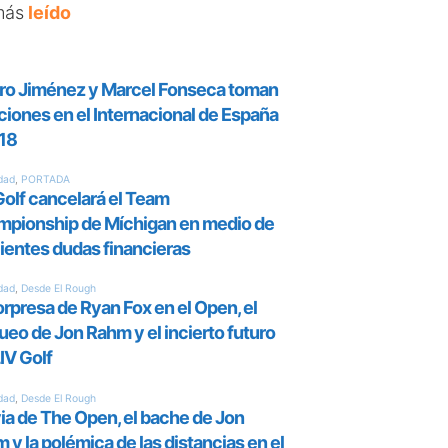
más
leído