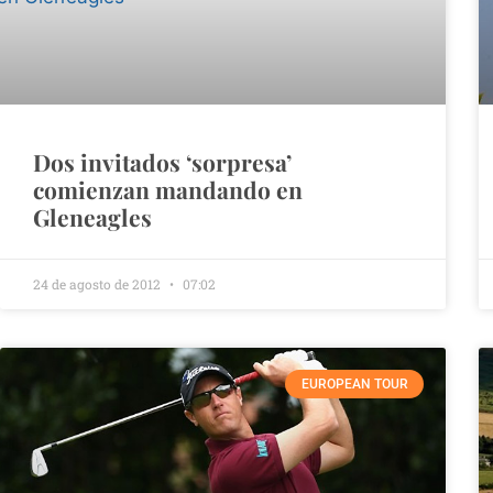
Dos invitados ‘sorpresa’
comienzan mandando en
Gleneagles
24 de agosto de 2012
07:02
EUROPEAN TOUR