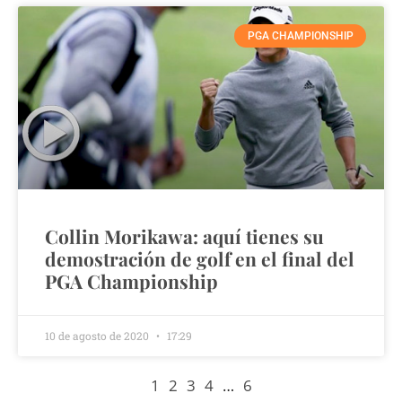
PGA CHAMPIONSHIP
Collin Morikawa: aquí tienes su
demostración de golf en el final del
PGA Championship
10 de agosto de 2020
17:29
1
2
3
4
…
6