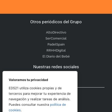
Otros periódicos del Grupo
AltoDirectivo
SerComercial
PadelSpain
RRHHDigital
El Diario del Bebé
Nuestras redes sociales
Valoramos tu privacidad
EDS21 utiliza cookies propias y de
Otras secciones
terceros para mejorar tu experiencia de
navegación y realizar tareas de análisis.
Puedes consultar nuestra
política de
Contacto
cookies
.
Aviso Legal