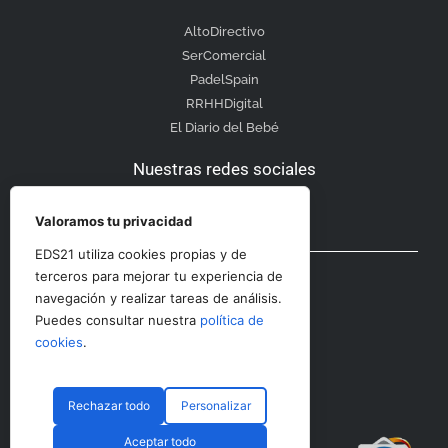
AltoDirectivo
SerComercial
PadelSpain
RRHHDigital
El Diario del Bebé
Nuestras redes sociales
Valoramos tu privacidad
EDS21 utiliza cookies propias y de
Otras secciones
terceros para mejorar tu experiencia de
navegación y realizar tareas de análisis.
Puedes consultar nuestra
política de
Contacto
cookies
.
Aviso Legal
Rechazar todo
Personalizar
Aceptar todo
© CopyRight 2023 RRHHDigital