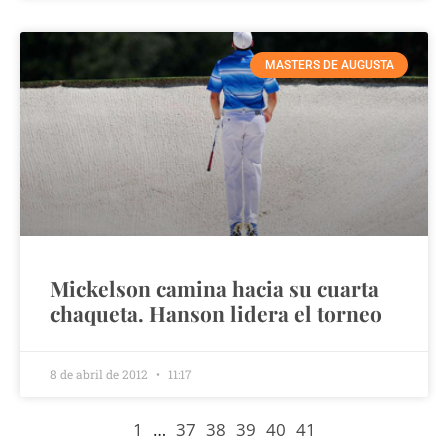
MASTERS DE AUGUSTA
Mickelson camina hacia su cuarta
chaqueta. Hanson lidera el torneo
8 de abril de 2012
11:17
1
…
37
38
39
40
41