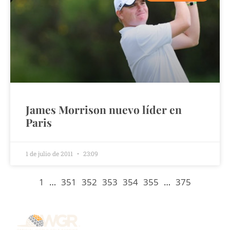
James Morrison nuevo líder en
Paris
1 de julio de 2011
23:09
1
…
351
352
353
354
355
…
375