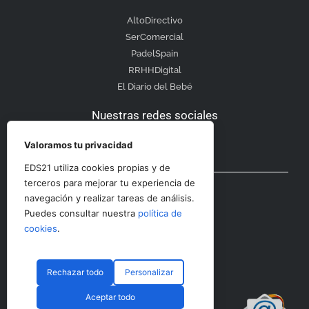
AltoDirectivo
SerComercial
PadelSpain
RRHHDigital
El Diario del Bebé
Nuestras redes sociales
Valoramos tu privacidad
EDS21 utiliza cookies propias y de
Otras secciones
terceros para mejorar tu experiencia de
navegación y realizar tareas de análisis.
Puedes consultar nuestra
política de
Contacto
cookies
.
Aviso Legal
Rechazar todo
Personalizar
Aceptar todo
© CopyRight 2023 RRHHDigital