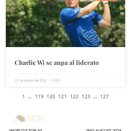
Charlie Wi se aupa al liderato
22 de mayo de 2011
11:02
1
…
119
120
121
122
123
…
127