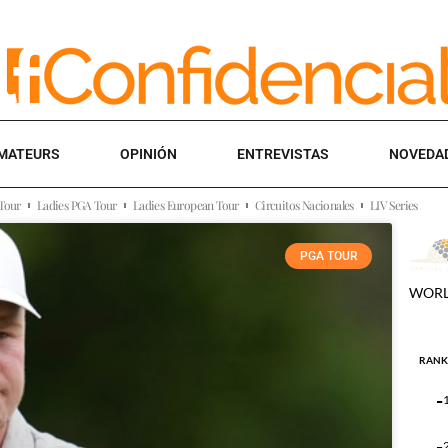
MATEURS
OPINIÓN
ENTREVISTAS
NOVEDA
Tour
Ladies PGA Tour
Ladies European Tour
Circuitos Nacionales
LIV Series
PGA TOUR