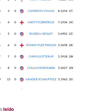
s
leído