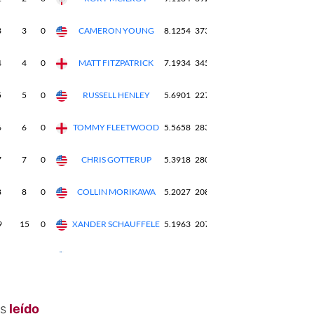
s
leído