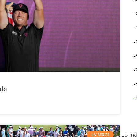
ida
Lo má
LIV SERIES