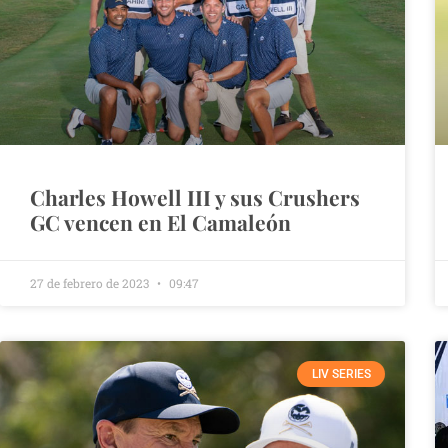
Charles Howell III y sus Crushers
GC vencen en El Camaleón
27 de febrero de 2023
09:47
LIV SERIES