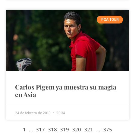
PGA TOUR
Carlos Pigem ya muestra su magia
en Asia
24 de febrero de 2013
20:34
1
…
317
318
319
320
321
…
375